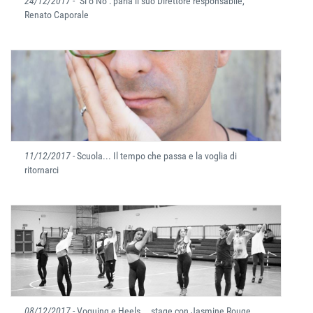
24/12/2017
- "Si o No": parla il suo Direttore responsabile,
Renato Caporale
11/12/2017
- Scuola... Il tempo che passa e la voglia di
ritornarci
08/12/2017
- Voguing e Heels... stage con Jasmine Rouge