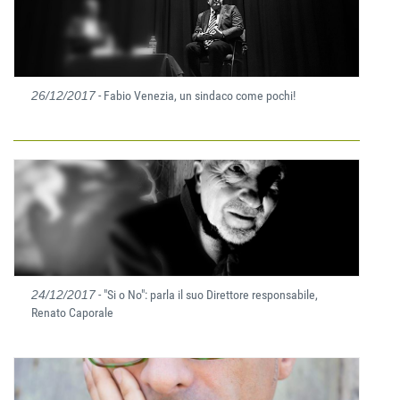
26/12/2017
- Fabio Venezia, un sindaco come pochi!
24/12/2017
- "Si o No": parla il suo Direttore responsabile,
Renato Caporale