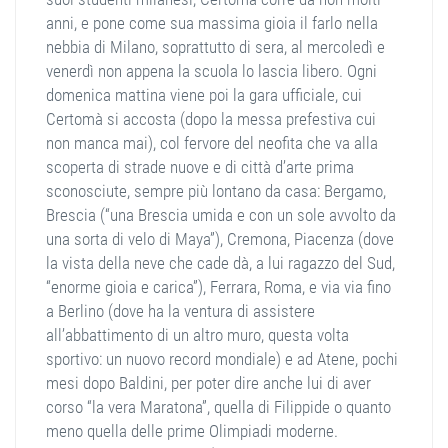
anni, e pone come sua massima gioia il farlo nella
nebbia di Milano, soprattutto di sera, al mercoledì e
venerdì non appena la scuola lo lascia libero. Ogni
domenica mattina viene poi la gara ufficiale, cui
Certomà si accosta (dopo la messa prefestiva cui
non manca mai), col fervore del neofita che va alla
scoperta di strade nuove e di città d’arte prima
sconosciute, sempre più lontano da casa: Bergamo,
Brescia (“una Brescia umida e con un sole avvolto da
una sorta di velo di Maya”), Cremona, Piacenza (dove
la vista della neve che cade dà, a lui ragazzo del Sud,
“enorme gioia e carica”), Ferrara, Roma, e via via fino
a Berlino (dove ha la ventura di assistere
all’abbattimento di un altro muro, questa volta
sportivo: un nuovo record mondiale) e ad Atene, pochi
mesi dopo Baldini, per poter dire anche lui di aver
corso “la vera Maratona”, quella di Filippide o quanto
meno quella delle prime Olimpiadi moderne.