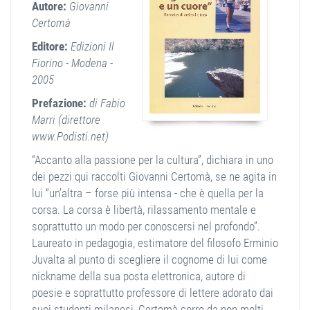
Autore:
Giovanni
Certomà
Editore:
Edizioni Il
Fiorino - Modena -
2005
Prefazione:
di Fabio
Marri (direttore
www.Podisti.net)
“Accanto alla passione per la cultura”, dichiara in uno
dei pezzi qui raccolti Giovanni Certomà, se ne agita in
lui “un’altra – forse più intensa - che è quella per la
corsa. La corsa è libertà, rilassamento mentale e
soprattutto un modo per conoscersi nel profondo”.
Laureato in pedagogia, estimatore del filosofo Erminio
Juvalta al punto di scegliere il cognome di lui come
nickname della sua posta elettronica, autore di
poesie e soprattutto professore di lettere adorato dai
suoi studenti milanesi, Certomà corre da non molti