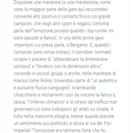
Disputare una maratona (o una maratonina, come
sono la maggior parte delle gare qui raccontate)
consente allo sportivo il contatto fisico coi grandi
campioni, che negli altri sport è negato; Certomà
parla dell’“emozione provata quando i top runner mi
sono passati a fianco”, in una delle prime gare
importanti cui prese parte, a Bergamo. E, quando i
campioni sono ormai lontani, il corridore ‘normale’
scopre il piacere di “abbandonare la dimensione
solitaria” e “fondersi con le dimensioni altrui”,
correndo in piccoli gruppi o anche, nelle maratone di
massa come Roma, trovandosi parte di “un autentico
e pulsante flusso sanguigno”, scambiando
chiacchiere e incitamenti così da vincere la fatica o,
talora, “l’inferno climatico” e lo stress da traffico mal
governato cui sono sottoposti gli atleti su strada. Il
tutto nella massima allegria, tranne quando prevale
un sentimento più profondo, e allora al via dei Fori
Imperiali “l’emozione era talmente forte che ho