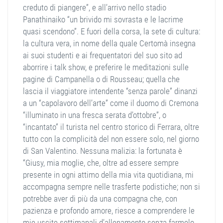
creduto di piangere”, e all’arrivo nello stadio
Panathinaiko “un brivido mi sovrasta e le lacrime
quasi scendono”. E fuori della corsa, la sete di cultura:
la cultura vera, in nome della quale Certomà insegna
ai suoi studenti e ai frequentatori del suo sito ad
aborrire i talk show, e preferire le meditazioni sulle
pagine di Campanella o di Rousseau; quella che
lascia il viaggiatore intendente “senza parole” dinanzi
a un “capolavoro dell’arte” come il duomo di Cremona
“illuminato in una fresca serata d’ottobre”, o
“incantato” il turista nel centro storico di Ferrara, oltre
tutto con la complicità del non essere solo, nel giorno
di San Valentino. Nessuna malizia: la fortunata è
“Giusy, mia moglie, che, oltre ad essere sempre
presente in ogni attimo della mia vita quotidiana, mi
accompagna sempre nelle trasferte podistiche; non si
potrebbe aver di più da una compagna che, con
pazienza e profondo amore, riesce a comprendere le
mie uscite settimanali d’allenamento senza farmelo