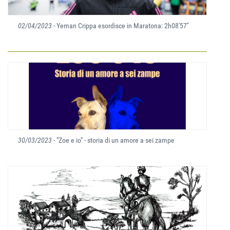
02/04/2023
- Yeman Crippa esordisce in Maratona: 2h08'57''
30/03/2023
- "Zoe e io" - storia di un amore a sei zampe