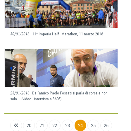
30/01/2018
- 11^ Imperia Half - Marathon, 11 marzo 2018
23/01/2018
- Dall'amico Paolo Fossati si parla di corsa e non
solo... (video - intervista a 360°)
20
21
22
23
24
25
26