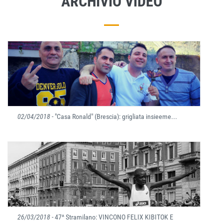
ARCHIVIO VIDEO
02/04/2018
- "Casa Ronald" (Brescia): grigliata insieeme...
26/03/2018
- 47^ Stramilano: VINCONO FELIX KIBITOK E