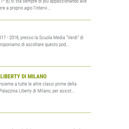
1^ B) si sta sempre di più appassionando alle
e a proprio agio l'intervi...
017 - 2018, presso la Scuola Media "Verdi" di
 proponiamo di ascoltare questo pod...
 LIBERTY DI MILANO
sieme a tutte le altre classi prime della
alazzina Liberty di Milano, per assist...