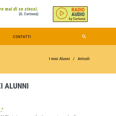
e mai di se stessi.
RADIO
AUDIO
{G. Certomà}
by Certomà
CONTATTI
I miei Alunni
/
Articoli
EI ALUNNI
."