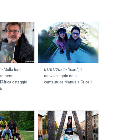
0
- "Sulla loro
01/01/2020
- "Icaro", il
 fenomeno
nuovo singolo della
d'Africa ostaggio
cantautrice Manuela Cricelli
ca