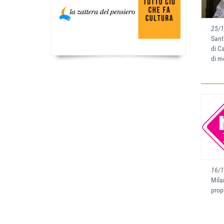
25/
Sant
di C
di m
16/
Mila
propr