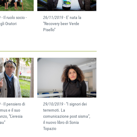
9
- Il ruolo socio -
26/11/2019
- E' nata la
gli Oratori
"Recovery beer Verde
Pisello"
9
- Il pensiero di
29/10/2019
- "I signori dei
mus e il suo
terremoti. La
nzo, "L'eresia
comunicazione post sisma",
au"
il nuovo libro di Sonia
Topazio