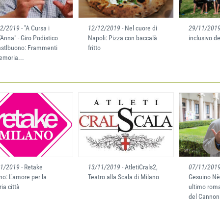
12/2019
- "A Cursa i
12/12/2019
- Nel cuore di
29/11/201
'Anna" - Giro Podistico
Napoli: Pizza con baccalà
inclusivo de
astlbuono: Frammenti
fritto
emoria...
11/2019
- Retake
13/11/2019
- AtletiCrals2,
07/11/201
no: L'amore per la
Teatro alla Scala di Milano
Gesuino Nè
ia città
ultimo roma
del Cannon