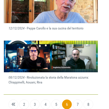
12/12/2024
- Peppe Carollo e la sua cucina del territorio
08/12/2024
- Rivoluzionata la storia della Maratona azzurra:
Chiappinelli, Aouani, Riva
2
3
4
5
6
7
8