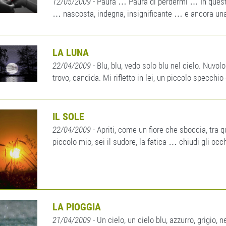
12/05/2009
- Paura … Paura di perdermi … In questo 
… nascosta, indegna, insignificante … e ancora una v
LA LUNA
22/04/2009
- Blu, blu, vedo solo blu nel cielo. Nuvol
trovo, candida. Mi rifletto in lei, un piccolo specchi
IL SOLE
22/04/2009
- Apriti, come un fiore che sboccia, tra q
piccolo mio, sei il sudore, la fatica … chiudi gli occ
LA PIOGGIA
21/04/2009
- Un cielo, un cielo blu, azzurro, grigio,