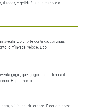
 ti tocca, e gelida è la sua mano; e a...
mi sveglia E più forte continua, continua,
brontolìo m’invade, veloce. E co...
diventa grigio, quel grigio, che raffredda il
anco. E quel manto ...
allegra, più felice, più grande. È correre come il