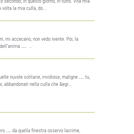
secondo, in questo giorno, in tutto. Vita mia
olta la mia culla, do...
oni, mi accecano, non vedo niente. Poi, la
o dell’anima … ...
uelle nuvole solitarie, invidiose, maligne … tu,
hi, abbandonati nella culla che &egr...
 nero … da quella finestra osservo lacrime,