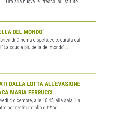
 “Tira aria nuova” e “fresca” all’Istituto
ELLA DEL MONDO"
brica di Cinema e spettacolo, curata dal
 "La scuola più bella del mondo". ...
ATI DALLA LOTTA ALL’EVASIONE
DACA MARIA FERRUCCI
dì 4 dicembre, alle 18.45, alla sala “La
ro per restituire alla citt&ag...