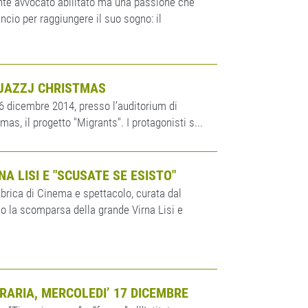
ante avvocato abilitato ma una passione che
ancio per raggiungere il suo sogno: il
 JAZZJ CHRISTMAS
26 dicembre 2014, presso l’auditorium di
mas, il progetto "Migrants". I protagonisti s...
 LISI E "SCUSATE SE ESISTO"
brica di Cinema e spettacolo, curata dal
o la scomparsa della grande Virna Lisi e
RARIA, MERCOLEDI’ 17 DICEMBRE