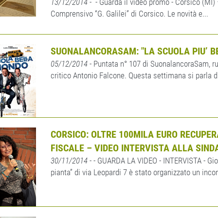
13/12/2014
- - Guarda il video promo - Corsico (MI) –
Comprensivo “G. Galilei” di Corsico. Le novità e...
SUONALANCORASAM: "LA SCUOLA PIU’ B
05/12/2014
- Puntata n° 107 di SuonalancoraSam, ru
critico Antonio Falcone. Questa settimana si parla di
CORSICO: OLTRE 100MILA EURO RECUPER
FISCALE – VIDEO INTERVISTA ALLA SIN
30/11/2014
- - GUARDA LA VIDEO - INTERVISTA - Giove
pianta” di via Leopardi 7 è stato organizzato un incont