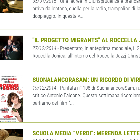
05/01/2015
- Una laurea in Giurisprudenza e pratic
arriva da lontano, quella per la radio, trampolino di l
doppiaggio. In questa v...
"IL PROGETTO MIGRANTS" AL ROCCELLA
27/12/2014
- Presentato, in anteprima mondiale, il 
Roccella Jonica, all’interno del Roccella Jazzj Christ
SUONALANCORASAM: UN RICORDO DI VIRNA
19/12/2014
- Puntata n° 108 di SuonalancoraSam, ru
critico Antonio Falcone. Questa settimana ricordiam
parliamo del film "...
SCUOLA MEDIA “VERDI”: MERENDA LETTE