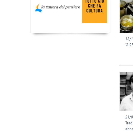
18/
"Al2
21/
Trad
abba