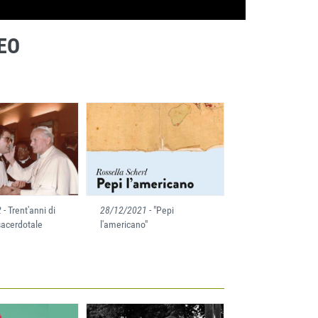
EO
2
- Trent'anni di
28/12/2021
- "Pepi
sacerdotale
l'americano"