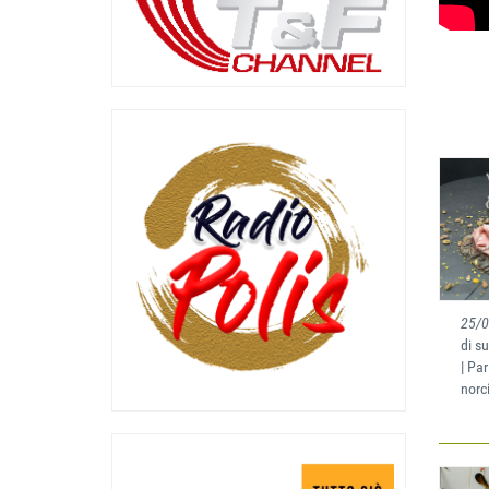
25/
di s
| Par
norc