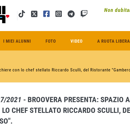
Non dubitar
I MIEI ALUNNI
FOTO
VIDEO
A RUOTA LIBERA
iere con lo chef stellato Riccardo Sculli, del Ristorante "Gamber
07/2021
- BROOVERA PRESENTA: SPAZIO A
 LO CHEF STELLATO RICCARDO SCULLI, 
SO".