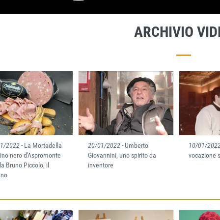
ARCHIVIO VID
01/2022
- La Mortadella
20/01/2022
- Umberto
10/01/202
uino nero d'Aspromonte
Giovannini, uno spirito da
vocazione 
la Bruno Piccolo, il
inventore
ino