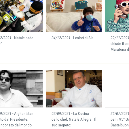
12/2021
- Natale cade
04/12/2021
- I colori di Ala
22/11/202
5"
chiude il ce
Maratona di
09/2021
- Afghanistan:
02/09/2021
- La Cucina
25/07/202
ito dal Presidente,
dello chef, Natale Allegra | Il
per il 95° G
ndonato dal mondo
suo segreto:
Castelbuono