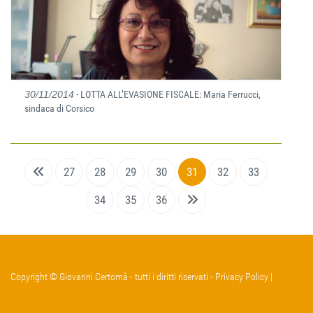
30/11/2014
- LOTTA ALL’EVASIONE FISCALE: Maria Ferrucci,
sindaca di Corsico
27
28
29
30
31
32
33
34
35
36
Copyright © Giovanni Certomà - tutti i diritti riservati -
Privacy Policy
|