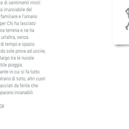
e di sentimenti misti:
ia irrunciabile del
 familiare e l’umano
per Chi ha lasciato
ora terrena e ne ha
 un’altra, senza
 di tempo e spazio.
ido sole prova ad uscire,
 largo tra le nuvole
ttile pioggia.
tante in cui si fa tutto
trario di tutto, altri cuori
acciati da ferite che
ppaiono insanabili
08