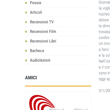
Giornat
Poesie
la vogl
Articoli
nucleo
dolore 
Recensioni TV
la dim
Recensioni Film
trovata
confini
Recensioni Libri
Un tim
a farsi
Bacheca
e la so
Audiolezioni
Nell’is
e il con
sono tr
AMICI
oggi a
3/1/20