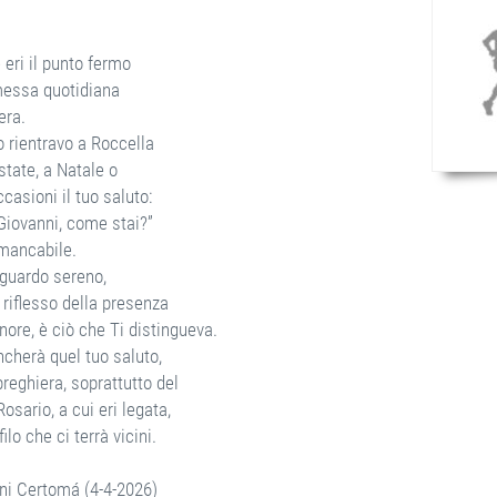
 eri il punto fermo
messa quotidiana
era.
 rientravo a Roccella
estate, a Natale o
ccasioni il tuo saluto:
Giovanni, come stai?”
mancabile.
sguardo sereno,
 riflesso della presenza
nore, è ciò che Ti distingueva.
cherà quel tuo saluto,
reghiera, soprattutto del
osario, a cui eri legata,
filo che ci terrà vicini.
ni Certomá (4-4-2026)