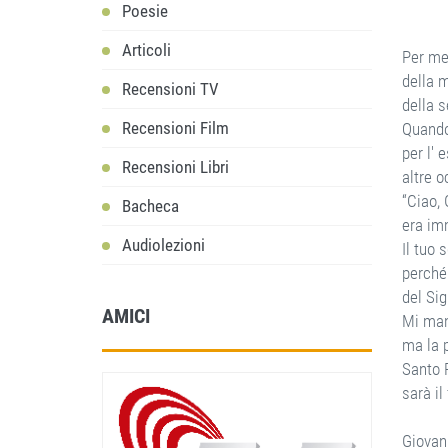
Poesie
Articoli
Per me
della 
Recensioni TV
della s
Recensioni Film
Quando
per l' 
Recensioni Libri
altre o
“Ciao, 
Bacheca
era im
Audiolezioni
Il tuo 
perché
del Sig
AMICI
Mi man
ma la p
Santo R
sarà il 
Giovan