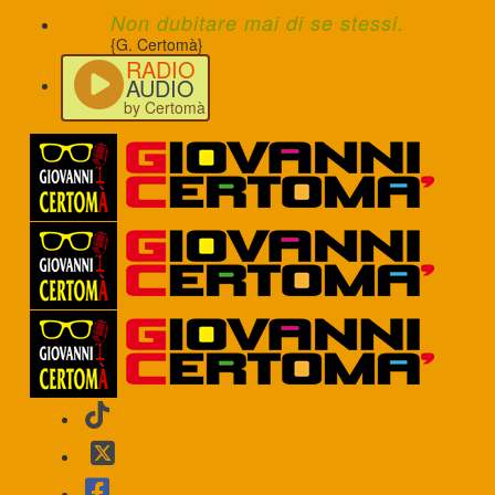
Non dubitare mai di se stessi.
{G. Certomà}
RADIO
AUDIO
by Certomà