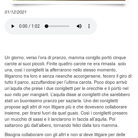
01/12/2021
Un giorno, verso l’ora di pranzo, mamma coniglio portò cinque
carote ai suoi piccoli. Finite quattro carote ne era rimasta solo
una, così i coniglietti la afferrarono nello stesso momento,
litigarono tra loro e senza neanche accorgersene, fecero il giro di
tutto il parco, azzuffandosi per l’ultima carota. Poco dopo arrivò
un’aquila che prese i due coniglietti per le orecchie e li portò nel
suo nido per mangiarli. L’aquila disse ai coniglietti che sarebbero
stati un buonissimo pranzo per saziarla. Uno dei coniglietti
propose agli altri di non litigare più e che dovevano collaborare
insieme, per tirarsi fuori da quel guaio. Così i coniglietti presero
un mucchio di sassi e li lanciarono in faccia all’aquila. Poi
saltarono giù dall’albero, tornando felici dalla loro mamma.
Bisogna collaborare con gli altri e non si deve litigare per delle