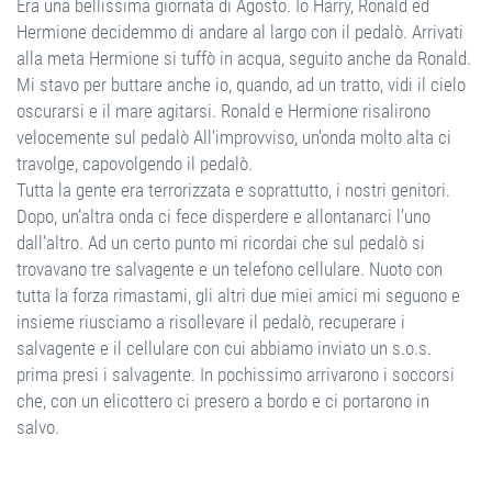
Era una bellissima giornata di Agosto. Io Harry, Ronald ed
Hermione decidemmo di andare al largo con il pedalò. Arrivati
alla meta Hermione si tuffò in acqua, seguito anche da Ronald.
Mi stavo per buttare anche io, quando, ad un tratto, vidi il cielo
oscurarsi e il mare agitarsi. Ronald e Hermione risalirono
velocemente sul pedalò All’improvviso, un’onda molto alta ci
travolge, capovolgendo il pedalò.
Tutta la gente era terrorizzata e soprattutto, i nostri genitori.
Dopo, un’altra onda ci fece disperdere e allontanarci l’uno
dall’altro. Ad un certo punto mi ricordai che sul pedalò si
trovavano tre salvagente e un telefono cellulare. Nuoto con
tutta la forza rimastami, gli altri due miei amici mi seguono e
insieme riusciamo a risollevare il pedalò, recuperare i
salvagente e il cellulare con cui abbiamo inviato un s.o.s.
prima presi i salvagente. In pochissimo arrivarono i soccorsi
che, con un elicottero ci presero a bordo e ci portarono in
salvo.