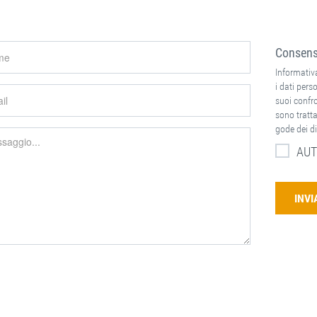
Consenso
Informativa
i dati perso
suoi confron
sono tratta
gode dei di
AUT