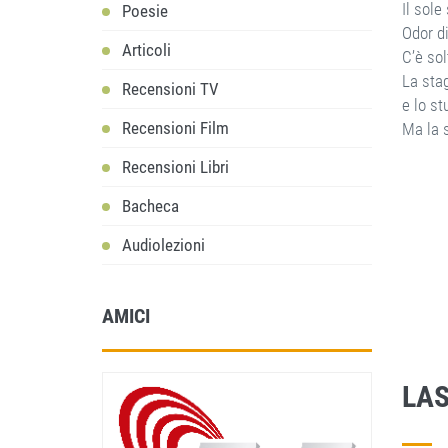
Il sole
Poesie
Odor di
Articoli
C’è sol
La stag
Recensioni TV
e lo st
Recensioni Film
Ma la 
Recensioni Libri
Bacheca
Audiolezioni
AMICI
LA