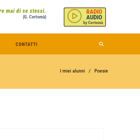
e mai di se stessi.
RADIO
AUDIO
{G. Certomà}
by Certomà
CONTATTI
I miei alunni
/
Poesie