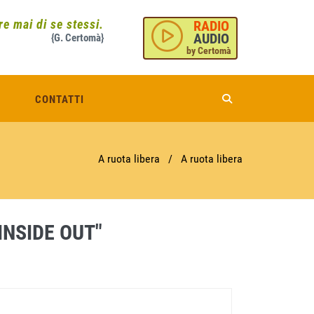
e mai di se stessi.
RADIO
AUDIO
{G. Certomà}
by Certomà
CONTATTI
A ruota libera
/
A ruota libera
NSIDE OUT"