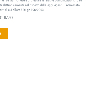
ti i servizi richiesti e di prestare le relative comunicazioni. I dati
ti elettronicamente nel rispetto delle leggi vigenti. L’interessato
ritti di cui all’art.7 D.Lgs 196/2003.
ORIZZO