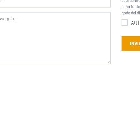
suoi confron
sono tratta
gode dei di
AUT