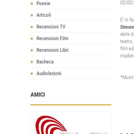
02/02/
Poesie
Articoli
E’ in f
Recensioni TV
Simone
delle A
Recensioni Film
teatro,
film ed
Recensioni Libri
madonn
Bacheca
Audiolezioni
*Music
AMICI