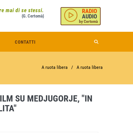
e mai di se stessi.
RADIO
AUDIO
{G. Certomà}
by Certomà
CONTATTI
A ruota libera
/
A ruota libera
FILM SU MEDJUGORJE, "IN
ITA"