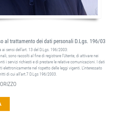
 al trattamento dei dati personali D.Lgs. 196/03
 ai sensi dell’art. 13 del D.Lgs. 196/2003:
nali, sono raccolti al fine di registrare l’Utente, di attivare nei
ti i servizi richiesti e di prestare le relative comunicazioni. I dati
ti elettronicamente nel rispetto delle leggi vigenti. L’interessato
ritti di cui all’art.7 D.Lgs 196/2003.
ORIZZO