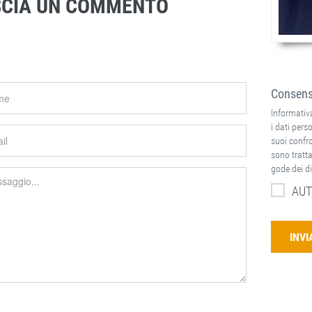
SCIA UN COMMENTO
Consenso
Informativa
i dati perso
suoi confron
sono tratta
gode dei di
AUT